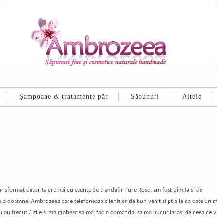
Şampoane & tratamente păr
Săpunuri
Altele
ransformat datorita cremei cu esente de trandafir Pure Rose, am fost uimita si de
a a doamnei Ambrozeea care telefoneaza clientilor de bun venit si pt a le da cate un sf
i nu au trecut 3 zile si ma grabesc sa mai fac o comanda, sa ma bucur iarasi de ceea ce v