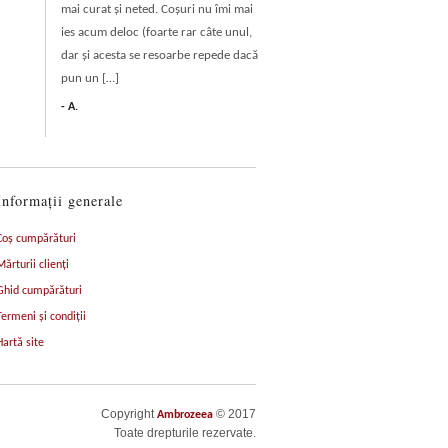
mai curat şi neted. Coşuri nu îmi mai
ies acum deloc (foarte rar câte unul,
dar şi acesta se resoarbe repede dacă
pun un […]
A.
Informaţii generale
Coş cumpărături
Mărturii clienți
Ghid cumpărături
Termeni şi condiţii
Hartă site
Copyright
© 2017
Ambrozeea
Toate drepturile rezervate.