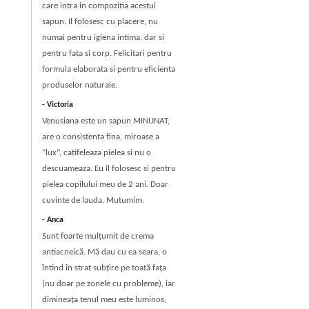
care intra in compozitia acestui
sapun. Il folosesc cu placere, nu
numai pentru igiena intima, dar si
pentru fata si corp. Felicitari pentru
formula elaborata si pentru eficienta
produselor naturale.
Victoria
Venusiana este un sapun MINUNAT,
are o consistenta fina, miroase a
“lux”, catifeleaza pielea si nu o
descuameaza. Eu il folosesc si pentru
pielea copilului meu de 2 ani. Doar
cuvinte de lauda. Mutumim.
Anca
Sunt foarte mulţumit de crema
antiacneică. Mă dau cu ea seara, o
întind în strat subţire pe toată faţa
(nu doar pe zonele cu probleme), iar
dimineaţa tenul meu este luminos,