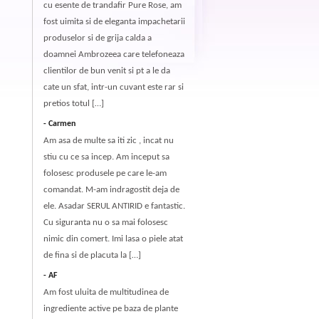
cu esente de trandafir Pure Rose, am
fost uimita si de eleganta impachetarii
produselor si de grija calda a
doamnei Ambrozeea care telefoneaza
clientilor de bun venit si pt a le da
cate un sfat, intr-un cuvant este rar si
pretios totul […]
Carmen
Am asa de multe sa iti zic , incat nu
stiu cu ce sa incep. Am inceput sa
folosesc produsele pe care le-am
comandat. M-am indragostit deja de
ele. Asadar SERUL ANTIRID e fantastic.
Cu siguranta nu o sa mai folosesc
nimic din comert. Imi lasa o piele atat
de fina si de placuta la […]
AF
Am fost uluita de multitudinea de
ingrediente active pe baza de plante