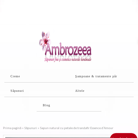
Creme
Şampoane & tratamente păr
Săpunuri
Altele
Blog
Prima pagină
»
Săpunuri
» Sapun natural cu petale de trandafir Essence d’Amour