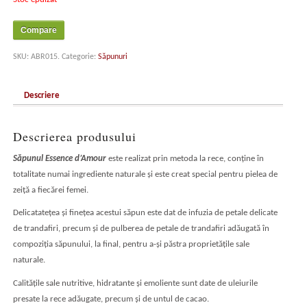
Compare
SKU:
ABR015
.
Categorie:
Săpunuri
Descriere
Descrierea produsului
Săpunul Essence d’Amour
este realizat prin metoda la rece, conţine în
totalitate numai ingrediente naturale şi este creat special pentru pielea de
zeiţă a fiecărei femei.
Delicatateţea şi fineţea acestui săpun este dat de infuzia de petale delicate
de trandafiri, precum şi de pulberea de petale de trandafiri adăugată în
compoziţia săpunului, la final, pentru a-şi păstra proprietăţile sale
naturale.
Calităţile sale nutritive, hidratante şi emoliente sunt date de uleiurile
presate la rece adăugate, precum şi de untul de cacao.