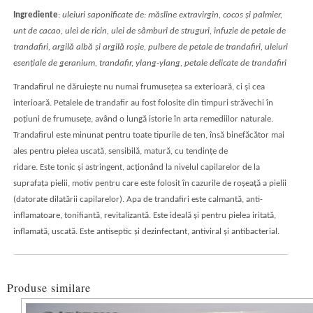
Ingrediente
:
uleiuri saponificate de: măsline extravirgin, cocos şi palmier,
unt de cacao, ulei de ricin, ulei de sâmburi de struguri, infuzie de petale de
trandafiri, argilă albă şi argilă roşie, pulbere de petale de trandafiri, uleiuri
esenţiale de geranium, trandafir, ylang-ylang,
petale delicate de trandafiri
Trandafirul ne dăruieşte nu numai frumuseţea sa exterioară, ci şi cea
interioară. Petalele de trandafir au fost folosite din timpuri străvechi în
poţiuni de frumuseţe, având o lungă istorie în arta remediilor naturale.
Trandafirul este minunat pentru toate tipurile de ten, însă binefăcător mai
ales pentru pielea uscată, sensibilă, matură, cu tendinţe de
ridare. Este tonic şi astringent, acţionând la nivelul capilarelor de la
suprafaţa pielii, motiv pentru care este folosit în cazurile de roşeaţă a pielii
(datorate dilatării capilarelor). Apa de trandafiri este calmantă, anti-
inflamatoare, tonifiantă, revitalizantă. Este ideală şi pentru pielea iritată,
inflamată, uscată. Este antiseptic şi dezinfectant, antiviral şi antibacterial.
Produse similare