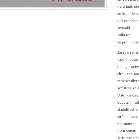
nerafinat, ul
amidon de por
ulei esenţial 
lavandă.
Utilizare:
Se pun în cad
Sarea de mar
(sodiu, potas
biologic activ
circulaţia san
remineralizan
antistres, rel
Untul de caca
bogate în radi
al pielii astf
strălucitoare
hidratante.
Bicarbonatul 
şi delicat piel