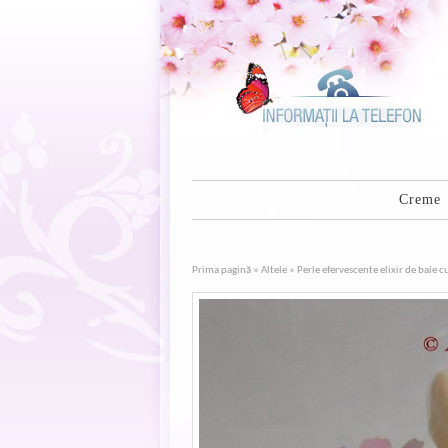
Creme
Prima pagină
»
Altele
» Perle efervescente elixir de baie 