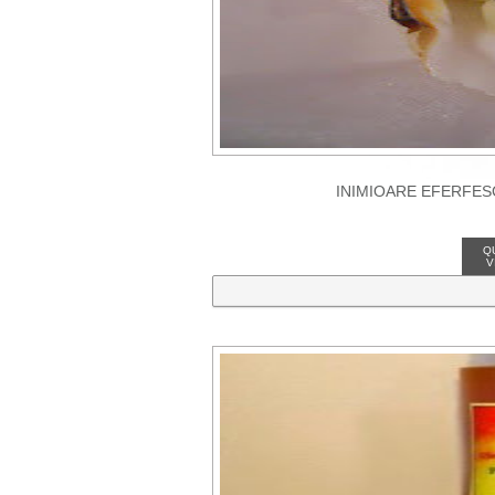
INIMIOARE EFERFESC
Q
V