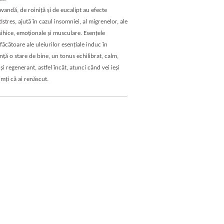
avandă, de roiniţă şi de eucalipt au efecte
istres, ajută în cazul insomniei, al migrenelor, ale
sihice, emoţionale şi musculare. Esenţele
ăcătoare ale uleiurilor esenţiale induc în
inţă o stare de bine, un tonus echilibrat, calm,
i regenerant, astfel încât, atunci când vei ieşi
imţi că ai renăscut.