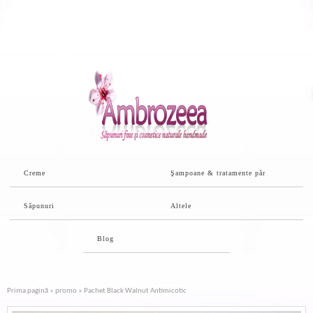
Creme
Şampoane & tratamente păr
Săpunuri
Altele
Blog
Prima pagină
»
promo
» Pachet Black Walnut Antimicotic